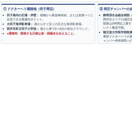
① ドクターヘリ着陸地（田子周辺）
② 再圧チャンバーの
田子港内の広場・岸壁：
桟橋から救急車経由、または直接ヘリと
静岡済生会総合病院
合流できる最優先ポイント。
西伊豆エリアの減圧
陸路は3時間以上要す
大田子海岸駐車場：
港からすぐ近くの広大な海岸駐車場。
レクト搬送可能。
西伊豆町立田子小学校：
港から車で2〜3分の高台グラウンド。
順天堂大学医学部附
※通報時、帰港する正確な港・桟橋名を伝えること。
東部ドクターヘリの
ャンバー保有病院へ