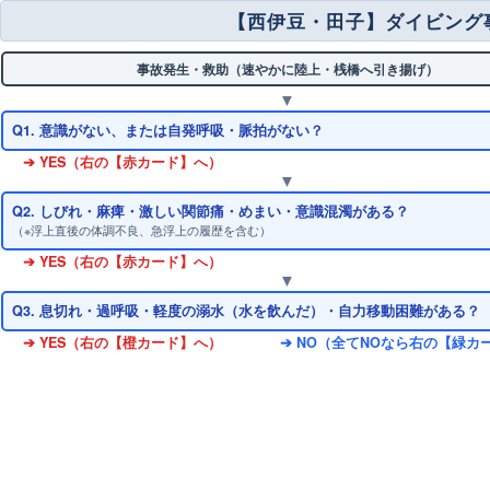
【西伊豆・田子】ダイビング事
事故発生・救助（速やかに陸上・桟橋へ引き揚げ）
▼
Q1. 意識がない、または自発呼吸・脈拍がない？
➔ YES（右の【赤カード】へ）
▼
Q2. しびれ・麻痺・激しい関節痛・めまい・意識混濁がある？
（※浮上直後の体調不良、急浮上の履歴を含む）
➔ YES（右の【赤カード】へ）
▼
Q3. 息切れ・過呼吸・軽度の溺水（水を飲んだ）・自力移動困難がある？
➔ YES（右の【橙カード】へ）
➔ NO（全てNOなら右の【緑カ