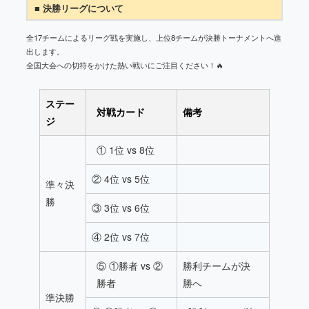
■ 決勝リーグについて
全17チームによるリーグ戦を実施し、上位8チームが決勝トーナメントへ進
出します。
全国大会への切符をかけた熱い戦いにご注目ください！🔥
ステー
対戦カード
備考
ジ
① 1位 vs 8位
② 4位 vs 5位
準々決
勝
③ 3位 vs 6位
④ 2位 vs 7位
⑤ ①勝者 vs ②
勝利チームが決
勝者
勝へ
準決勝