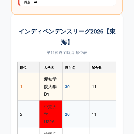
得点！👑
インディペンデンスリーグ2026【東
海】
第11節終了時点 順位表
順位
大学名
勝ち点
試合数
愛知学
1
院大学
30
11
B1
中京大
2
学
26
11
U22A