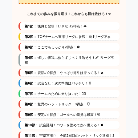
これまでの歩みを振り返り！これからも駆け抜けろ！✨
第1節：
颯爽と登場！いきなり2得点！🌟
第2節：
TOPチームへ東海リーグに参戦！🚀 Iリーグ不在
第3節：
ここでもしっかり2得点！⚽️
第4節：
悔しい怪我…焦らずじっくり治そう！🩹 Iリーグ不
在
第5節：
復活の2得点！やっぱり海斗は持ってる！🔥
第6節：
試合なし！次の準備はバッチリ！⏳
第7節：
チームのために走り抜いた！🏃‍♂️
第8節：
驚異のハットトリック！3得点！💥
第9節：
安定の1得点！ゴールへの嗅覚は最高！🎯
第10節：
試合延期！パワーを溜めて次へ備える！🔋
第11節：
宇都宮海斗、今節2回目のハットトリック達成！3