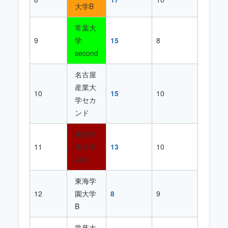
大学B
常葉大
9
学
15
8
second
名古屋
産業大
10
15
10
学セカ
ンド
東海学
11
園大学
13
10
U20
東海学
12
園大学
8
9
B
常葉大