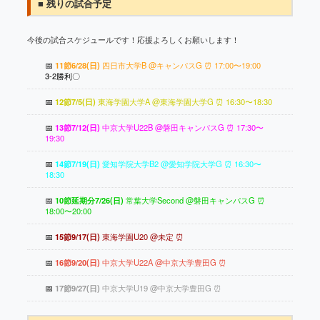
■ 残りの試合予定
今後の試合スケジュールです！応援よろしくお願いします！
📅
11節6/28(日)
四日市大学B @キャンパスG ⏰ 17:00〜19:00
3-2勝利〇
📅
12節7/5(日)
東海学園大学A @東海学園大学G ⏰ 16:30〜18:30
📅
13節7/12(日)
中京大学U22B @磐田キャンパスG ⏰ 17:30〜
19:30
📅
14節7/19(日)
愛知学院大学B2 @愛知学院大学G ⏰ 16:30〜
18:30
📅
10節延期分7/26(日)
常葉大学Second @磐田キャンパスG ⏰
18:00〜20:00
📅
15節9/17(日)
東海学園U20 @未定 ⏰
📅
16節9/20(日)
中京大学U22A @中京大学豊田G ⏰
📅
17節9/27(日)
中京大学U19 @中京大学豊田G ⏰