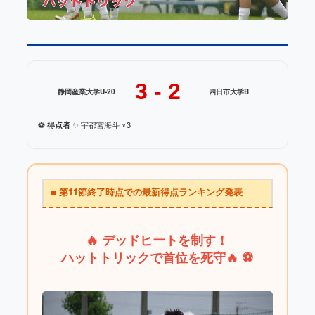
3 - 2
静岡産業大学U-20
四日市大学B
⚽️
得点者
✨ 宇都宮海斗 ×3
■ 第11節終了時点での最新得点ランキング発表
🔥 デッドヒートを制す！
ハットトリックで首位を死守🔥 ⚽️