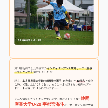
第11節を終了した時点での
インディペンデンス東海リーグ【得点
王ランキング】
集計しました‼️✨
現在、
名古屋産業大学Bの諸岡雅也選手（4年生）
が
12得点
と猛烈
な勢いで追い上げてきており、まさに一歩も譲らない極限のデッ
ドヒートが繰り広げられています……！
静岡
そんな緊迫したランキング争いの中、我がストライカー
産業大学U-20 宇都宮海斗
が、大一番で見事な大爆