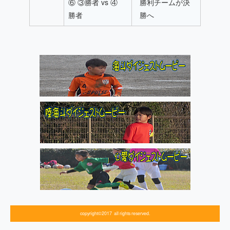
⑥ ③勝者 vs ④
勝利チームが決
勝者
勝へ
copyright©2017 all rights reserved.