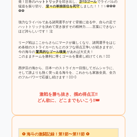
発！圧巻の
ハットトリック
を叩き出し、
計13ゴール
でライバルの
猛追を振り切り、
堂々の単独首位を死守
しました！！！✨⚽️⚽️⚽️
⚽️⚽️
強力なライバルである諸岡選手がすぐ背後に迫る中、自らの足で
ハットトリックを決めて突き放すその精神力……言葉にできない
ほど誇らしいです！ 泣
リーグ戦はここからさらにマークが厳しくなり、諸岡選手をはじ
め各校のストライカーたちとのタフな得点王争いが続きますが、
今の海斗の
驚異的なゴール嗅覚
があれば大丈夫！
このままチームを勝利に導くゴールを量産し続けてくれ！❤️‍🔥
西伊豆の海から、日本一のストライカー目指してガムシャラに、
そして誰よりも熱く突っ走る海斗を、これからも家族全員、全力
のフルパワーで応援し続けます！🏃‍♂️💨
激戦を勝ち抜き、掴め得点王‼️
どん欲に、どこまでもいこう‼️👑
⚽️ 海斗の激闘記録！第1節〜第11節 ⚽️