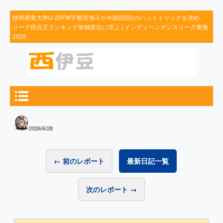
静岡産業大学U-20FW宇都宮海斗が今節2回目のハットトリックを決め、
リーグ得点王ランキング単独首位に浮上 | インディペンデンスリーグ東海
2026
2026/6/28
← 前のレポート
最新日記一覧
次のレポート →