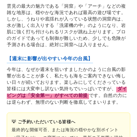
雲見の最大の魅力である「洞窟」や「アーチ」などの複
雑な地形は、穏やかな海況であれば最高の遊び場です。
しかし、うねりや底揺れが入っている状態の洞窟内は、
水が激しく出入りする「洗濯機の中」のようになり、岩
肌に強く打ち付けられるリスクが跳ね上がります。プロ
のガイドであっても制御が難しいため、少しでも危険が
予測される場合は、絶対に洞窟へは入りません。
【週末に影響が出やすい今年の台風】
今年は、なぜか週末を狙いすましたかのように台風の影
響が出ることが多く、私たちも海をご案内できない悔し
い日々が続いております。楽しみにしてくださっている
皆様には大変申し訳ない気持ちでいっぱいですが、
ダイ
ビングは「安全第一」がすべての前提
です。自然の力に
は逆らわず、無理のない判断を徹底してまいります。
💡 ご予約いただいている皆様へ
最終的な開催可否、または海況の穏やかな別ポイント