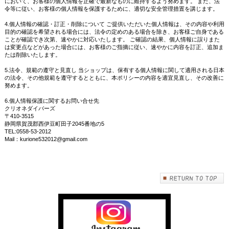
において、お客様の個人情報を正確で最新なものに維持するよう努めます。 また、法
令等に従い、お客様の個人情報を保護するために、適切な安全管理措置を講じます。
4.個人情報の確認・訂正・削除について ご提供いただいた個人情報は、その内容や利用
目的の確認を希望される場合には、法令の定めのある場合を除き、お客様ご自身である
ことが確認でき次第、速やかに対応いたします。 ご確認の結果、個人情報に誤りまた
は変更点などがあった場合には、お客様のご指摘に従い、速やかに内容を訂正、追加ま
たは削除いたします。
5.法令、規範の遵守と見直し 当ショップは、保有する個人情報に関して適用される日本
の法令、その他規範を遵守するとともに、本ポリシーの内容を適宜見直し、その改善に
努めます。
6.個人情報保護に関するお問い合せ先
クリオネダイバーズ
〒410-3515
静岡県賀茂郡西伊豆町田子2045番地の5
TEL:0558-53-2012
Mail：kurione532012@gmail.com