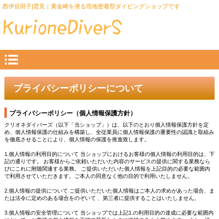
西伊豆田子|雲見｜黄金崎を潜る現地密着型ダイビングショップです
プライバシーポリシーについて
プライバシーポリシー（個人情報保護方針）
クリオネダイバーズ（以下「当ショップ」）は、以下のとおり個人情報保護方針を定
め、個人情報保護の仕組みを構築し、全従業員に個人情報保護の重要性の認識と取組み
を徹底させることにより、個人情報の保護を推進致します。
1.個人情報の利用目的について 当ショップにおけるお客様の個人情報の利用目的は、下
記の通りです。 お客様からご依頼いただいた内容のサービスの提供に関する業務なら
びにこれに附随関連する業務。 ご提供いただいた個人情報を上記目的の必要な範囲内
で利用させていただきます。ご本人の同意なく他の目的で利用いたしません。
2.個人情報の提供について ご提供いただいた個人情報はご本人の求めがあった場合、ま
たは法令に定めのある場合をのぞいて 、第三者に提供することはいたしません。
3.個人情報の安全管理について 当ショップでは上記1.の利用目的の達成に必要な範囲内