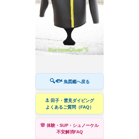
🔍🐟
魚図鑑へ戻る
⚓
田子・雲見ダイビング
よくあるご質問（FAQ）
🌸
体験・SUP・シュノーケル
不安解消FAQ