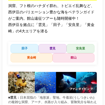
洞窟、フト根のハナダイ群れ、トビエイ乱舞など、
西伊豆のバリエーション豊かな海をベテランガイド
がご案内。館山遠征ツアーも随時開催中！
西伊豆を拠点に「雲見」「田子」「安良里」「黄金
崎」の4大エリアを潜る
田子
雲見
安良里
黄金崎
館山
■雲見：
日本屈指の「地形派」聖地。牛着岩(うしつきいわ)
の複雑な洞窟、アーチ、水路が入り組み、冒険気分を味わえ