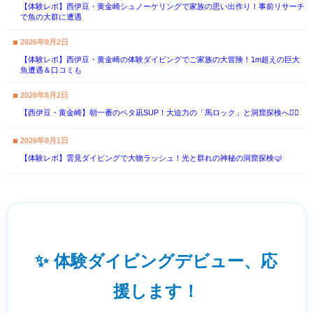
【体験レポ】西伊豆・黄金崎シュノーケリングで家族の思い出作り！事前リサーチ
で魚の大群に遭遇
2026年8月2日
【体験レポ】西伊豆・黄金崎の体験ダイビングでご家族の大冒険！1m超えの巨大
魚遭遇＆口コミも
2026年8月2日
【西伊豆・黄金崎】朝一番のベタ凪SUP！大迫力の「馬ロック」と洞窟探検へ🏄‍♂️
2026年8月1日
【体験レポ】雲見ダイビングで大物ラッシュ！光と群れの神秘の洞窟探検🤿
✨ 体験ダイビングデビュー、応
援します！