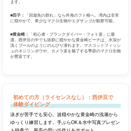
ます。
■田子：
「回遊魚の群れ」なら外海のフト根へ。湾内は非常
に穏やかで、希少なマクロ生物やエダサンゴが観察可能。
■黄金崎：
「初心者・ブランクダイバー・フォト派」に最
適。西伊豆の中でも抜群に穏やかな黄金崎ビーチは、水深が
浅くプールのようにのんびり潜れます。マスコットフィッシ
ュのネジリンボウや、カメラ派を魅了する季節のマクロ生物
が豊富です。
初めての方（ライセンスなし）：西伊豆で
体験ダイビング
泳ぎが苦手でも安心。波穏やかな黄金崎の浅瀬から
ゆっくり練習します。手ぶらOK＆水中写真プレゼン
ト特典で、最高の思い出作りをサポート。