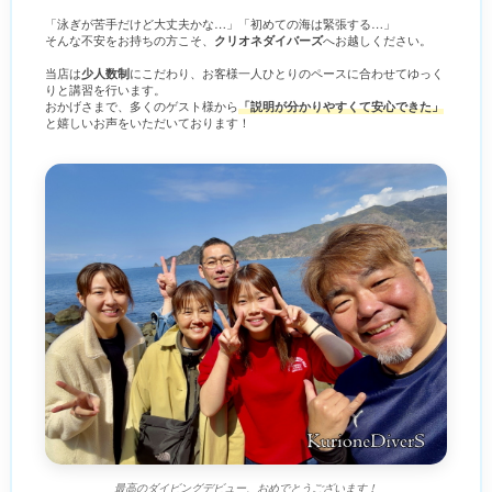
「泳ぎが苦手だけど大丈夫かな…」「初めての海は緊張する…」
そんな不安をお持ちの方こそ、
クリオネダイバーズ
へお越しください。
当店は
少人数制
にこだわり、お客様一人ひとりのペースに合わせてゆっく
りと講習を行います。
おかげさまで、多くのゲスト様から
「説明が分かりやすくて安心できた」
と嬉しいお声をいただいております！
最高のダイビングデビュー、おめでとうございます！